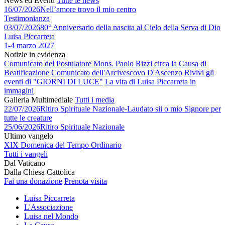
News ed Eventi
Tutte le news
16/07/2026
Nell’amore trovo il mio centro
Testimonianza
03/07/2026
80° Anniversario della nascita al Cielo della Serva di Dio
Luisa Piccarreta
1-4 marzo 2027
Notizie in evidenza
Comunicato del Postulatore Mons. Paolo Rizzi circa la Causa di
Beatificazione
Comunicato dell'Arcivescovo D'Ascenzo
Rivivi gli
eventi di "GIORNI DI LUCE"
La vita di Luisa Piccarreta in
immagini
Galleria Multimediale
Tutti i media
22/07/2026
Ritiro Spirituale Nazionale-Laudato sii o mio Signore per
tutte le creature
25/06/2026
Ritiro Spirituale Nazionale
Ultimo vangelo
XIX Domenica del Tempo Ordinario
Tutti i vangeli
Dal Vaticano
Dalla Chiesa Cattolica
Fai una donazione
Prenota visita
Luisa Piccarreta
L'Associazione
Luisa nel Mondo