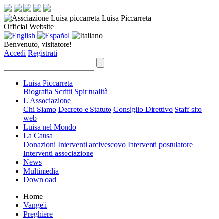
Luisa Piccarreta
Official Website
Benvenuto, visitatore!
Accedi
Registrati
Luisa Piccarreta
Biografia
Scritti
Spiritualità
L'Associazione
Chi Siamo
Decreto e Statuto
Consiglio Direttivo
Staff sito
web
Luisa nel Mondo
La Causa
Donazioni
Interventi arcivescovo
Interventi postulatore
Interventi associazione
News
Multimedia
Download
Home
Vangeli
Preghiere