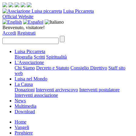
Luisa Piccarreta
Official Website
Benvenuto, visitatore!
Accedi
Registrati
Luisa Piccarreta
Biografia
Scritti
Spiritualità
L'Associazione
Chi Siamo
Decreto e Statuto
Consiglio Direttivo
Staff sito
web
Luisa nel Mondo
La Causa
Donazioni
Interventi arcivescovo
Interventi postulatore
Interventi associazione
News
Multimedia
Download
Home
Vangeli
Preghiere