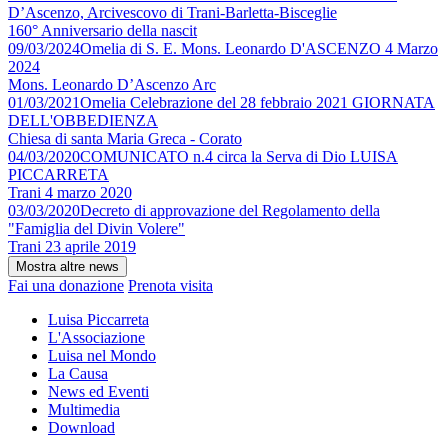
D’Ascenzo, Arcivescovo di Trani-Barletta-Bisceglie
160° Anniversario della nascit
09/03/2024
Omelia di S. E. Mons. Leonardo D'ASCENZO 4 Marzo
2024
Mons. Leonardo D’Ascenzo Arc
01/03/2021
Omelia Celebrazione del 28 febbraio 2021 GIORNATA
DELL'OBBEDIENZA
Chiesa di santa Maria Greca - Corato
04/03/2020
COMUNICATO n.4 circa la Serva di Dio LUISA
PICCARRETA
Trani 4 marzo 2020
03/03/2020
Decreto di approvazione del Regolamento della
"Famiglia del Divin Volere"
Trani 23 aprile 2019
Fai una donazione
Prenota visita
Luisa Piccarreta
L'Associazione
Luisa nel Mondo
La Causa
News ed Eventi
Multimedia
Download