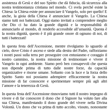
assistenza di Gesù e del suo Spirito che dà fiducia, dà sicurezza alla
nostra testimonianza cristiana nel mondo. Ci svela perché esiste la
Chiesa: la Chiesa esiste per annunciare il Vangelo, solo per quello! E
anche, la gioia della Chiesa è annunciare il Vangelo. La Chiesa
siamo tutti noi battezzati. Oggi siamo invitati a comprendere meglio
che Dio ci ha dato la grande dignità e la responsabilità di
annunciarlo al mondo, di renderlo accessibile all’umanità. Questa è
la nostra dignità, questo è il più grande onore di ognuno di noi, di
tutti i battezzati!
In questa festa dell’Ascensione, mentre rivolgiamo lo sguardo al
cielo, dove Cristo è asceso e siede alla destra del Padre, rafforziamo
i nostri passi sulla terra per proseguire con entusiasmo e coraggio il
nostro cammino, la nostra missione di testimoniare e vivere il
Vangelo in ogni ambiente. Siamo però ben consapevoli che questa
non dipende prima di tutto dalle nostre forze, da capacità
organizzative e risorse umane. Soltanto con la luce e la forza dello
Spirito Santo noi possiamo adempiere efficacemente la nostra
missione di far conoscere e sperimentare sempre più agli altri
l’amore e la tenerezza di Gesù.
In questa festa dell’Ascensione rinnoviamo tutti il nostro impegno di
vivere e di far conoscere il dono che il Signore ha voluto fare alla
sua Chiesa, manifestando il dono grande del vivere nella Divina
Volontà. Un dono che va prima di tutto accolto, vissuto, nonostante