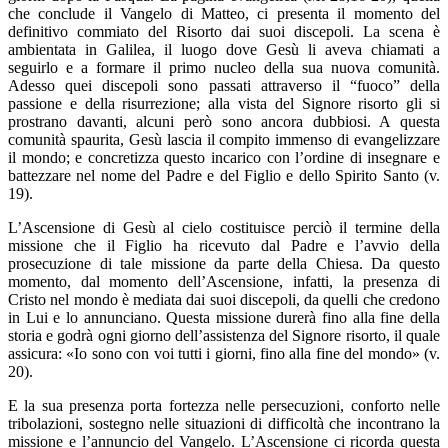
che conclude il Vangelo di Matteo, ci presenta il momento del
definitivo commiato del Risorto dai suoi discepoli. La scena è
ambientata in Galilea, il luogo dove Gesù li aveva chiamati a
seguirlo e a formare il primo nucleo della sua nuova comunità.
Adesso quei discepoli sono passati attraverso il “fuoco” della
passione e della risurrezione; alla vista del Signore risorto gli si
prostrano davanti, alcuni però sono ancora dubbiosi. A questa
comunità spaurita, Gesù lascia il compito immenso di evangelizzare
il mondo; e concretizza questo incarico con l’ordine di insegnare e
battezzare nel nome del Padre e del Figlio e dello Spirito Santo (v.
19).
L’Ascensione di Gesù al cielo costituisce perciò il termine della
missione che il Figlio ha ricevuto dal Padre e l’avvio della
prosecuzione di tale missione da parte della Chiesa. Da questo
momento, dal momento dell’Ascensione, infatti, la presenza di
Cristo nel mondo è mediata dai suoi discepoli, da quelli che credono
in Lui e lo annunciano. Questa missione durerà fino alla fine della
storia e godrà ogni giorno dell’assistenza del Signore risorto, il quale
assicura: «Io sono con voi tutti i giorni, fino alla fine del mondo» (v.
20).
E la sua presenza porta fortezza nelle persecuzioni, conforto nelle
tribolazioni, sostegno nelle situazioni di difficoltà che incontrano la
missione e l’annuncio del Vangelo. L’Ascensione ci ricorda questa