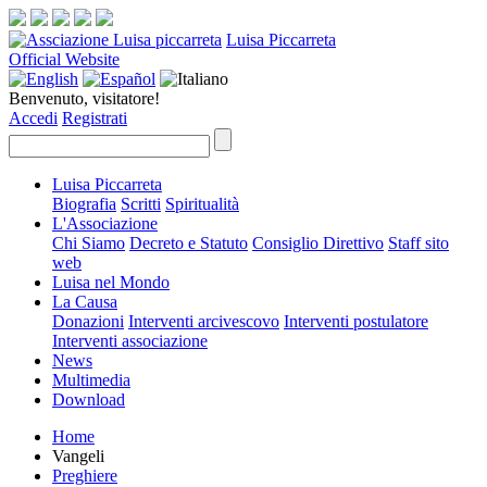
Luisa Piccarreta
Official Website
Benvenuto, visitatore!
Accedi
Registrati
Luisa Piccarreta
Biografia
Scritti
Spiritualità
L'Associazione
Chi Siamo
Decreto e Statuto
Consiglio Direttivo
Staff sito
web
Luisa nel Mondo
La Causa
Donazioni
Interventi arcivescovo
Interventi postulatore
Interventi associazione
News
Multimedia
Download
Home
Vangeli
Preghiere