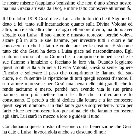
le nostre miserie (sappiamo benissimo che non è uno sforzo nostro,
ma una Grazia arrivata da Dio), e infine fatto conoscere all’umanità.
Il 10 ottobre 1928 Gesù dice a Luisa che
tutto ciò che il Signore ha
detto a lei, tanto sull’Incarnazione quanto sulla Divina Volontà ed
altro, non è stato altro che lo sfogo dell’amore divino, ma dopo aver
sfogato con Luisa, il suo amore è rimasto represso, perché voleva
alzare più in alto le sue fiamme, per investire tutti i cuori e far
conoscere ciò che ha fatto e vuole fare per le creature. E siccome
tutto ciò che Gesù ha detto a Luisa giace nel nascondimento, Egli
sento un incubo sul suo Cuore che lo comprime e impedisce che le
sue fiamme s’innalzino e facciano la loro via. Quando leggiamo
questi scritti sulla vita nella Divina Volontà, Gesù si sente togliere
l’incubo e sollevare il peso che comprimono le fiamme del suo
cuore, e ci fa sentire la ripetizione di tutti quegli eccessi d’amore. Il
suo amore represso è per Gesù una pena delle più grandi, che lo
rende taciturno e mesto, perché non avendo vita le sue prime
fiamme, non può mettere fuori le altre che lo divorano e lo
consumano. E perciò a chi si dedica alla lettura e a far conoscere
questi segreti d’amore, Lui darà tanta grazia sorprendente, forza per
farlo e luce per conoscere loro per prima, ciò che faranno conoscere
agli altri. Lui starò in mezzo a loro e guiderà il tutto.
Concludiamo questa nostra riflessione con la benedizione che Gesù
ha dato a Luisa, invocandola anche su ciascuno di noi: