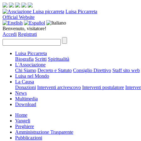
Luisa Piccarreta
Official Website
Benvenuto, visitatore!
Accedi
Registrati
Luisa Piccarreta
Biografia
Scritti
Spiritualità
L'Associazione
Chi Siamo
Decreto e Statuto
Consiglio Direttivo
Staff sito web
Luisa nel Mondo
La Causa
Donazioni
Interventi arcivescovo
Interventi postulatore
Interven
News
Multimedia
Download
Home
Vangeli
Preghiere
Amministrazione Trasparente
Pubblicazioni