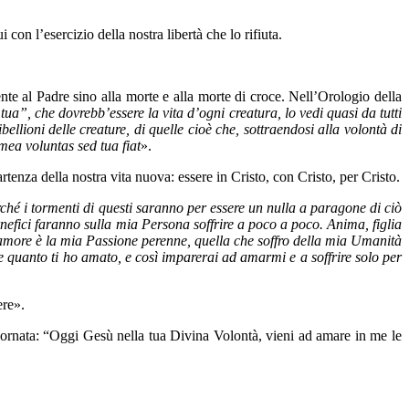
on l’esercizio della nostra libertà che lo rifiuta.
nte al Padre sino alla morte e alla morte di croce. Nell’Orologio della
as tua”, che dovrebb’essere la vita d’ogni creatura, lo vedi quasi da tutti
bellioni delle creature, di quelle cioè che, sottraendosi alla volontà di
mea voluntas sed tua fiat
».
enza della nostra vita nuova: essere in Cristo, con Cristo, per Cristo.
erché i tormenti di questi saranno per essere un nulla a paragone di ciò
carnefici faranno sulla mia Persona soffrire a poco a poco. Anima, figlia
l’amore è la mia Passione perenne, quella che soffro della mia Umanità
e quanto ti ho amato, e così imparerai ad amarmi e a soffrire solo per
ere».
iornata: “Oggi Gesù nella tua Divina Volontà, vieni ad amare in me le