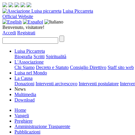
Luisa Piccarreta
Official Website
Benvenuto, visitatore!
Accedi
Registrati
Luisa Piccarreta
Biografia
Scritti
Spiritualità
L'Associazione
Chi Siamo
Decreto e Statuto
Consiglio Direttivo
Staff sito web
Luisa nel Mondo
La Causa
Donazioni
Interventi arcivescovo
Interventi postulatore
Interven
News
Multimedia
Download
Home
Vangeli
Preghiere
Amministrazione Trasparente
Pubblicazioni