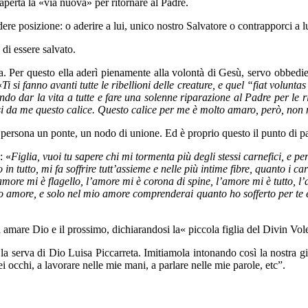
aperta la «via nuova» per ritornare al Padre.
posizione: o aderire a lui, unico nostro Salvatore o contrapporci a lui c
di essere salvato.
a. Per questo ella aderì pienamente alla volontà di Gesù, servo obbedie
«
Ti si fanno avanti tutte le ribellioni delle creature, e quel “fiat volunt
endo dar la vita a tutte e fare una solenne riparazione al Padre per le ri
si da me questo calice. Questo calice per me è molto amaro, però, non 
ersona un ponte, un nodo di unione. Ed è proprio questo il punto di part
: «
Figlia, vuoi tu sapere chi mi tormenta più degli stessi carnefici, e p
in tutto, mi fa soffrire tutt’assieme e nelle più intime fibre, quanto i 
amore mi è flagello, l’amore mi è corona di spine, l’amore mi è tutto, 
io amore, e solo nel mio amore comprenderai quanto ho sofferto per te 
amare Dio e il prossimo, dichiarandosi la« piccola figlia del Divin Vol
 serva di Dio Luisa Piccarreta. Imitiamola intonando così la nostra g
 occhi, a lavorare nelle mie mani, a parlare nelle mie parole, etc”.