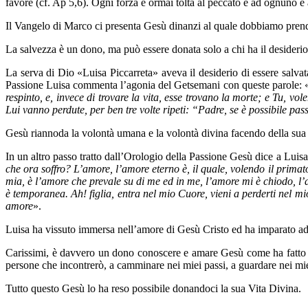
favore (cf. Ap 5,6). Ogni forza è ormai tolta al peccato e ad ognuno è 
Il Vangelo di Marco ci presenta Gesù dinanzi al quale dobbiamo prendere 
La salvezza è un dono, ma può essere donata solo a chi ha il desiderio 
La serva di Dio «Luisa Piccarreta» aveva il desiderio di essere salvat
Passione Luisa commenta l’agonia del Getsemani con queste parole: 
respinto, e, invece di trovare la vita, esse trovano la morte; e Tu, vol
Lui vanno perdute, per ben tre volte ripeti:
“Padre, se è possibile pas
Gesù riannoda la volontà umana e la volontà divina facendo della sua p
In un altro passo tratto dall’Orologio della Passione Gesù dice a Luisa
che ora soffro? L’amore, l’amore eterno è, il quale, volendo il primato 
mia, è l’amore che prevale su di me ed in me, l’amore mi è chiodo, l’
è temporanea. Ah! figlia, entra nel mio Cuore, vieni a perderti nel m
amore
».
Luisa ha vissuto immersa nell’amore di Gesù Cristo ed ha imparato ad 
Carissimi, è davvero un dono conoscere e amare Gesù come ha fatto la
persone che incontrerò, a camminare nei miei passi, a guardare nei miei
Tutto questo Gesù lo ha reso possibile donandoci la sua Vita Divina.