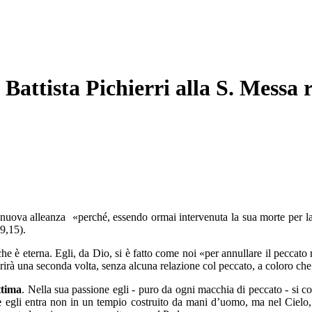
Battista Pichierri alla S. Messa
la nuova alleanza «perché, essendo ormai intervenuta la sua morte per l
 9,15).
che è eterna. Egli, da Dio, si è fatto come noi
«per annullare il peccato 
pparirà una seconda volta, senza alcuna relazione col peccato, a coloro che
ttima
. Nella sua passione egli - puro da ogni macchia di peccato - si c
ne
egli entra non in un tempio costruito da mani d’uomo, ma nel Cielo