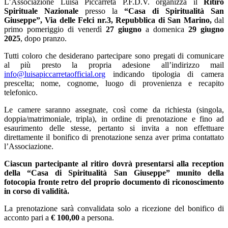
L’Associazione Luisa Piccarreta P.F.D.V. organizza il
Ritiro
Spirituale Nazionale
presso la
“Casa di Spiritualità San
Giuseppe”, Via delle Felci nr.3, Repubblica di San Marino,
dal
primo pomeriggio di venerdì
27 giugno
a domenica
29 giugno
2025
, dopo pranzo.
Tutti coloro che desiderano partecipare sono pregati di comunicare
al più presto la propria adesione all’indirizzo mail
info@luisapiccarretaofficial.org
indicando tipologia di camera
prescelta; nome, cognome, luogo di provenienza e recapito
telefonico.
Le camere saranno assegnate, così come da richiesta (singola,
doppia/matrimoniale, tripla), in ordine di prenotazione e fino ad
esaurimento delle stesse, pertanto si invita a non effettuare
direttamente il bonifico di prenotazione senza aver prima contattato
l’Associazione.
Ciascun partecipante al ritiro dovrà presentarsi alla reception
della “Casa di Spiritualità San Giuseppe” munito della
fotocopia fronte retro del proprio documento di riconoscimento
in corso di validità.
La prenotazione sarà convalidata solo a ricezione del bonifico di
acconto pari a
€ 100,00
a persona.