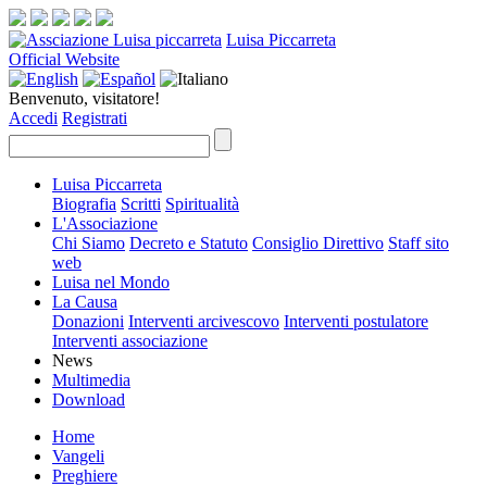
Luisa Piccarreta
Official Website
Benvenuto, visitatore!
Accedi
Registrati
Luisa Piccarreta
Biografia
Scritti
Spiritualità
L'Associazione
Chi Siamo
Decreto e Statuto
Consiglio Direttivo
Staff sito
web
Luisa nel Mondo
La Causa
Donazioni
Interventi arcivescovo
Interventi postulatore
Interventi associazione
News
Multimedia
Download
Home
Vangeli
Preghiere