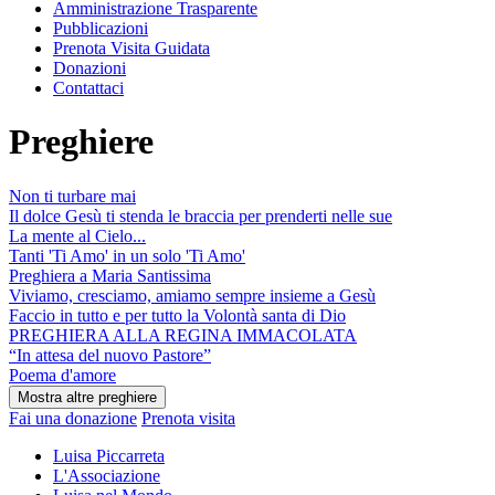
Amministrazione Trasparente
Pubblicazioni
Prenota Visita Guidata
Donazioni
Contattaci
Preghiere
Non ti turbare mai
Il dolce Gesù ti stenda le braccia per prenderti nelle sue
La mente al Cielo...
Tanti 'Ti Amo' in un solo 'Ti Amo'
Preghiera a Maria Santissima
Viviamo, cresciamo, amiamo sempre insieme a Gesù
Faccio in tutto e per tutto la Volontà santa di Dio
PREGHIERA ALLA REGINA IMMACOLATA
“In attesa del nuovo Pastore”
Poema d'amore
Fai una donazione
Prenota visita
Luisa Piccarreta
L'Associazione