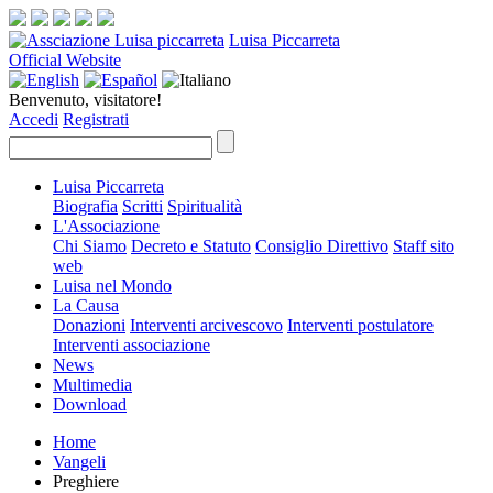
Luisa Piccarreta
Official Website
Benvenuto, visitatore!
Accedi
Registrati
Luisa Piccarreta
Biografia
Scritti
Spiritualità
L'Associazione
Chi Siamo
Decreto e Statuto
Consiglio Direttivo
Staff sito
web
Luisa nel Mondo
La Causa
Donazioni
Interventi arcivescovo
Interventi postulatore
Interventi associazione
News
Multimedia
Download
Home
Vangeli
Preghiere