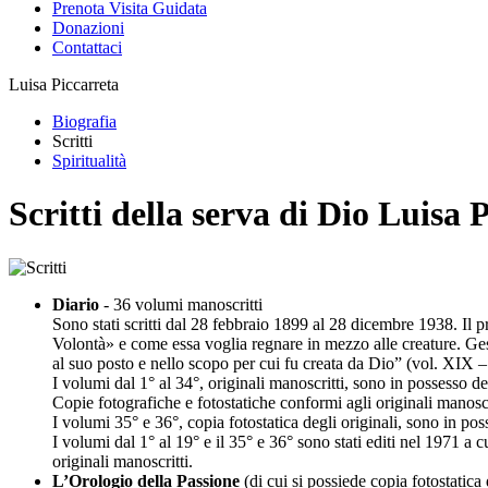
Prenota Visita Guidata
Donazioni
Contattaci
Luisa Piccarreta
Biografia
Scritti
Spiritualità
Scritti della serva di Dio Luisa 
Diario
- 36 volumi manoscritti
Sono stati scritti dal 28 febbraio 1899 al 28 dicembre 1938. Il p
Volontà» e come essa voglia regnare in mezzo alle creature. Gesù 
al suo posto e nello scopo per cui fu creata da Dio” (vol. XIX 
I volumi dal 1° al 34°, originali manoscritti, sono in possesso 
Copie fotografiche e fotostatiche conformi agli originali manoscr
I volumi 35° e 36°, copia fotostatica degli originali, sono in pos
I volumi dal 1° al 19° e il 35° e 36° sono stati editi nel 1971
originali manoscritti.
L’Orologio della Passione
(di cui si possiede copia fotostatica 