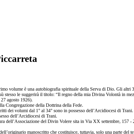
Piccarreta
rimo volume è una autobiografia spirituale della Serva di Dio. Gli altri
stesso le suggerirà il titolo: “Il regno della mia Divina Volontà in mezzo
– 27 agosto 1926).
della Congregazione della Dottrina della Fede.
itti dei volumi dal 1° al 34° sono in possesso dell’Arcidiocesi di Trani.
sesso dell’Arcidiocesi di Trani.
 a cura dell’Associazione del Divin Volere sita in Via XX settembre, 157
dell’originario manoscritto che costituisce, tuttavia, solo una parte del t