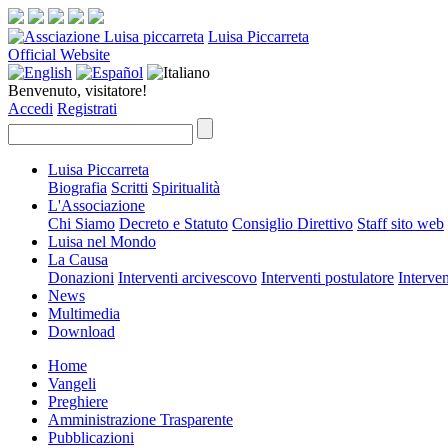
Luisa Piccarreta
Official Website
Benvenuto, visitatore!
Accedi
Registrati
Luisa Piccarreta
Biografia
Scritti
Spiritualità
L'Associazione
Chi Siamo
Decreto e Statuto
Consiglio Direttivo
Staff sito web
Luisa nel Mondo
La Causa
Donazioni
Interventi arcivescovo
Interventi postulatore
Interven
News
Multimedia
Download
Home
Vangeli
Preghiere
Amministrazione Trasparente
Pubblicazioni