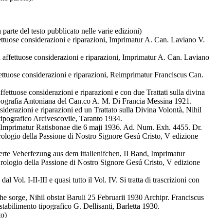
 parte del testo pubblicato nelle varie edizioni)
tuose considerazioni e riparazioni, Imprimatur A. Can. Laviano V.
fettuose considerazioni e riparazioni, Imprimatur A. Can. Laviano
tuose considerazioni e riparazioni, Reimprimatur Franciscus Can.
uose considerazioni e riparazioni e con due Trattati sulla divina
Tipografia Antoniana del Can.co A. M. Di Francia Messina 1921.
razioni e riparazioni ed un Trattato sulla Divina Volontà, Nihil
ipografico Arcivescovile, Taranto 1934.
 Imprimatur Ratisbonae die 6 maji 1936. Ad. Num. Exh. 4455. Dr.
ologio della Passione di Nostro Signore Gesú Cristo, V edizione
te Veberfezung aus dem ittalienifchen, II Band, Imprimatur
rologio della Passione di Nostro Signore Gesú Cristo, V edizione
dal Vol. I-II-III e quasi tutto il Vol. IV. Si tratta di trascrizioni con
 sorge, Nihil obstat Baruli 25 Februarii 1930 Archipr. Franciscus
bilimento tipografico G. Dellisanti, Barletta 1930.
to)