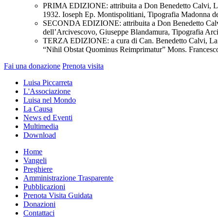
PRIMA EDIZIONE: attribuita a Don Benedetto Calvi, La 
1932. Ioseph Ep. Montispolitiani, Tipografia Madonna d
SECONDA EDIZIONE: attribuita a Don Benedetto Calvi, 
dell’Arcivescovo, Giuseppe Blandamura, Tipografia Arci
TERZA EDIZIONE: a cura di Can. Benedetto Calvi, La Regi
“Nihil Obstat Quominus Reimprimatur” Mons. Francesco M
Fai una donazione
Prenota visita
Luisa Piccarreta
L'Associazione
Luisa nel Mondo
La Causa
News ed Eventi
Multimedia
Download
Home
Vangeli
Preghiere
Amministrazione Trasparente
Pubblicazioni
Prenota Visita Guidata
Donazioni
Contattaci