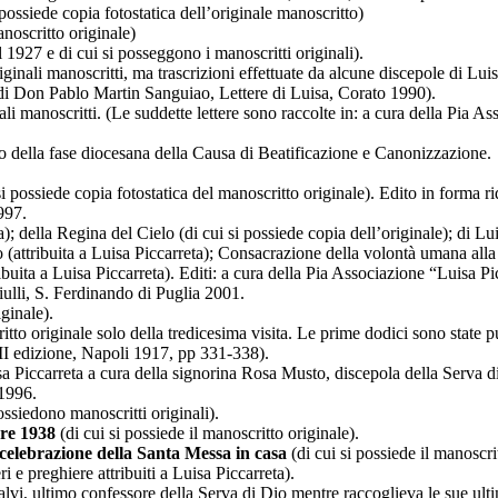
 possiede copia fotostatica dell’originale manoscritto)
anoscritto originale)
 1927 e di cui si posseggono i manoscritti originali).
iginali manoscritti, ma trascrizioni effettuate da alcune discepole di Lui
 di Don Pablo Martin Sanguiao, Lettere di Luisa, Corato 1990).
nali manoscritti. (Le suddette lettere sono raccolte in: a cura della Pia 
o della fase diocesana della Causa di Beatificazione e Canonizzazione.
i possiede copia fotostatica del manoscritto originale). Edito in forma r
997.
; della Regina del Cielo (di cui si possiede copia dell’originale); di Lui
ttribuita a Luisa Piccarreta); Consacrazione della volontà umana alla R
uita a Luisa Piccarreta). Editi: a cura della Pia Associazione “Luisa Pi
iulli, S. Ferdinando di Puglia 2001.
iginale).
tto originale solo della tredicesima visita. Le prime dodici sono state 
II edizione, Napoli 1917, pp 331-338).
Luisa Piccarreta a cura della signorina Rosa Musto, discepola della Serva 
 1996.
ossiedono manoscritti originali).
bre 1938
(di cui si possiede il manoscritto originale).
 celebrazione della Santa Messa in casa
(di cui si possiede il manoscrit
i e preghiere attribuiti a Luisa Piccarreta).
lvi, ultimo confessore della Serva di Dio mentre raccoglieva le sue ulti