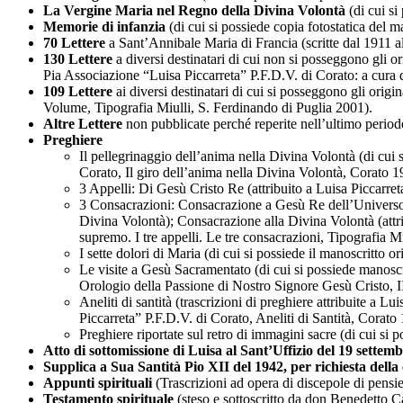
La Vergine Maria nel Regno della Divina Volontà
(di cui si
Memorie di infanzia
(di cui si possiede copia fotostatica del m
70 Lettere
a Sant’Annibale Maria di Francia (scritte dal 1911 al
130 Lettere
a diversi destinatari di cui non si posseggono gli or
Pia Associazione “Luisa Piccarreta” P.F.D.V. di Corato: a cura
109 Lettere
ai diversi destinatari di cui si posseggono gli origi
Volume, Tipografia Miulli, S. Ferdinando di Puglia 2001).
Altre Lettere
non pubblicate perché reperite nell’ultimo period
Preghiere
Il pellegrinaggio dell’anima nella Divina Volontà (di cui s
Corato, Il giro dell’anima nella Divina Volontà, Corato 1
3 Appelli: Di Gesù Cristo Re (attribuito a Luisa Piccarreta)
3 Consacrazioni: Consacrazione a Gesù Re dell’Universo (a
Divina Volontà); Consacrazione alla Divina Volontà (attrib
supremo. I tre appelli. Le tre consacrazioni, Tipografia M
I sette dolori di Maria (di cui si possiede il manoscritto or
Le visite a Gesù Sacramentato (di cui si possiede manoscri
Orologio della Passione di Nostro Signore Gesù Cristo, I
Aneliti di santità (trascrizioni di preghiere attribuite a 
Piccarreta” P.F.D.V. di Corato, Aneliti di Santità, Corato
Preghiere riportate sul retro di immagini sacre (di cui si p
Atto di sottomissione di Luisa al Sant’Uffizio del 19 settem
Supplica a Sua Santità Pio XII del 1942, per richiesta della
Appunti spirituali
(Trascrizioni ad opera di discepole di pensier
Testamento spirituale
(steso e sottoscritto da don Benedetto Ca