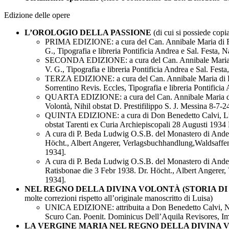
Edizione delle opere
L’OROLOGIO DELLA PASSIONE
(di cui si possiede copia
PRIMA EDIZIONE: a cura del Can. Annibale Maria di Fran
G., Tipografia e libreria Pontificia Andrea e Sal. Festa, 
SECONDA EDIZIONE: a cura del Can. Annibale Maria di Fr
V. G., Tipografia e libreria Pontificia Andrea e Sal. Fest
TERZA EDIZIONE: a cura del Can. Annibale Maria di Fran
Sorrentino Revis. Eccles, Tipografia e libreria Pontificia
QUARTA EDIZIONE: a cura del Can. Annibale Maria di Fran
Volontà, Nihil obstat D. Prestifilippo S. J. Messina 8-7
QUINTA EDIZIONE: a cura di Don Benedetto Calvi, L’Orolo
obstat Tarenti ex Curia Archiepiscopali 28 Augusti 1934
A cura di P. Beda Ludwig O.S.B. del Monastero di Ande
Höcht., Albert Angerer, Verlagsbuchhandlung,Waldsaffen 
1934].
A cura di P. Beda Ludwig O.S.B. del Monastero di Andec
Ratisbonae die 3 Febr 1938. Dr. Höcht., Albert Angerer,
1934].
NEL REGNO DELLA DIVINA VOLONTÀ (STORIA DI
molte correzioni rispetto all’originale manoscritto di Luisa)
UNICA EDIZIONE: attribuita a Don Benedetto Calvi, Nel R
Scuro Can. Poenit. Dominicus Dell’Aquila Revisores, Imp
LA VERGINE MARIA NEL REGNO DELLA DIVINA