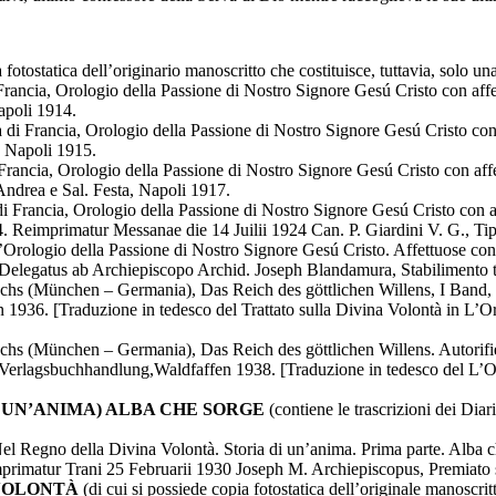
 fotostatica dell’originario manoscritto che costituisce, tuttavia, solo una
cia, Orologio della Passione di Nostro Signore Gesú Cristo con affet
Napoli 1914.
ancia, Orologio della Passione di Nostro Signore Gesú Cristo con af
a, Napoli 1915.
cia, Orologio della Passione di Nostro Signore Gesú Cristo con affet
 Andrea e Sal. Festa, Napoli 1917.
cia, Orologio della Passione di Nostro Signore Gesú Cristo con affett
-24. Reimprimatur Messanae die 14 Juilii 1924 Can. P. Giardini V. G., 
gio della Passione di Nostro Signore Gesú Cristo. Affettuose conside
 Delegatus ab Archiepiscopo Archid. Joseph Blandamura, Stabilimento t
chs (München – Germania), Das Reich des göttlichen Willens, I Band,
1936. [Traduzione in tedesco del Trattato sulla Divina Volontà in L’Or
hs (München – Germania), Das Reich des göttlichen Willens. Autorifier
 Verlagsbuchhandlung,Waldfaffen 1938. [Traduzione in tedesco del L’O
 UN’ANIMA) ALBA CHE SORGE
(contiene le trascrizioni dei Diari 
egno della Divina Volontà. Storia di un’anima. Prima parte. Alba che
rimatur Trani 25 Februarii 1930 Joseph M. Archiepiscopus, Premiato sta
 VOLONTÀ
(di cui si possiede copia fotostatica dell’originale manoscrit